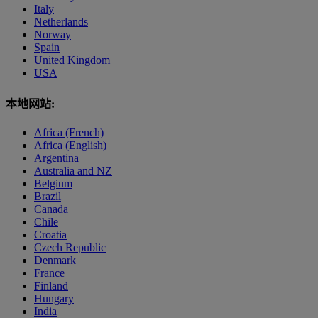
Italy
Netherlands
Norway
Spain
United Kingdom
USA
本地网站:
Africa (French)
Africa (English)
Argentina
Australia and NZ
Belgium
Brazil
Canada
Chile
Croatia
Czech Republic
Denmark
France
Finland
Hungary
India