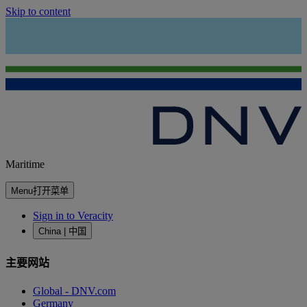
Skip to content
Maritime
Menu
打开菜单
Sign in to Veracity
China | 中国
主要网站
Global - DNV.com
Germany