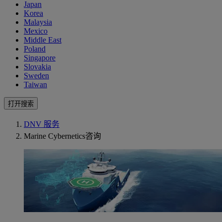
Japan
Korea
Malaysia
Mexico
Middle East
Poland
Singapore
Slovakia
Sweden
Taiwan
打开搜索
DNV 服务
Marine Cybernetics咨询