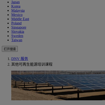
Japan
Korea
Malaysia
Mexico
Middle East
Poland
Singapore
Slovakia
Sweden
Taiwan
打开搜索
DNV 服务
其他可再生能源培训课程