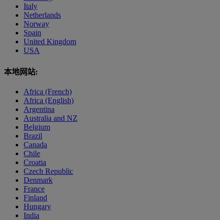
Italy
Netherlands
Norway
Spain
United Kingdom
USA
本地网站:
Africa (French)
Africa (English)
Argentina
Australia and NZ
Belgium
Brazil
Canada
Chile
Croatia
Czech Republic
Denmark
France
Finland
Hungary
India