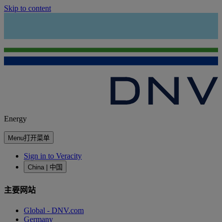
Skip to content
Energy
Menu
打开菜单
Sign in to Veracity
China | 中国
主要网站
Global - DNV.com
Germany