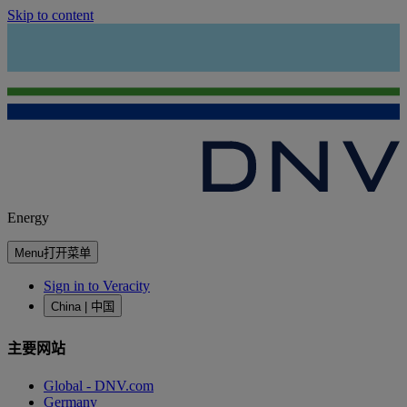
Skip to content
Energy
Menu
打开菜单
Sign in to Veracity
China | 中国
主要网站
Global - DNV.com
Germany