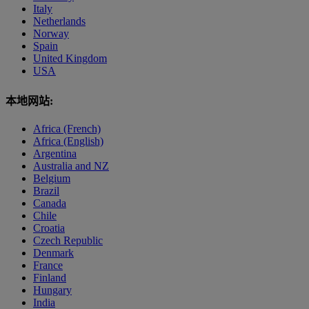
Italy
Netherlands
Norway
Spain
United Kingdom
USA
本地网站:
Africa (French)
Africa (English)
Argentina
Australia and NZ
Belgium
Brazil
Canada
Chile
Croatia
Czech Republic
Denmark
France
Finland
Hungary
India