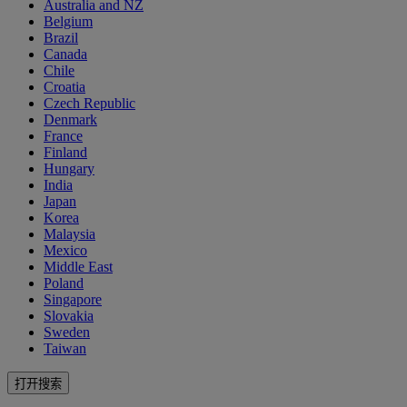
Australia and NZ
Belgium
Brazil
Canada
Chile
Croatia
Czech Republic
Denmark
France
Finland
Hungary
India
Japan
Korea
Malaysia
Mexico
Middle East
Poland
Singapore
Slovakia
Sweden
Taiwan
打开搜索