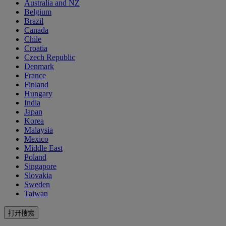
Australia and NZ
Belgium
Brazil
Canada
Chile
Croatia
Czech Republic
Denmark
France
Finland
Hungary
India
Japan
Korea
Malaysia
Mexico
Middle East
Poland
Singapore
Slovakia
Sweden
Taiwan
打开搜索