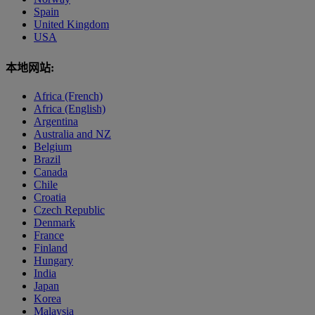
Spain
United Kingdom
USA
本地网站:
Africa (French)
Africa (English)
Argentina
Australia and NZ
Belgium
Brazil
Canada
Chile
Croatia
Czech Republic
Denmark
France
Finland
Hungary
India
Japan
Korea
Malaysia