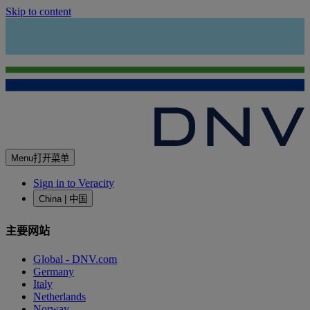
Skip to content
Menu
打开菜单
Sign in to Veracity
China | 中国
主要网站
Global - DNV.com
Germany
Italy
Netherlands
Norway