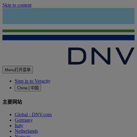
Skip to content
Menu
打开菜单
Sign in to Veracity
China | 中国
主要网站
Global - DNV.com
Germany
Italy
Netherlands
Norway