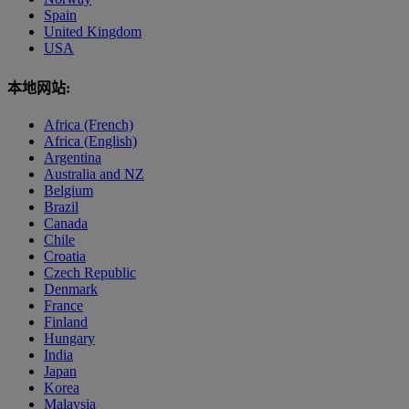
Spain
United Kingdom
USA
本地网站:
Africa (French)
Africa (English)
Argentina
Australia and NZ
Belgium
Brazil
Canada
Chile
Croatia
Czech Republic
Denmark
France
Finland
Hungary
India
Japan
Korea
Malaysia