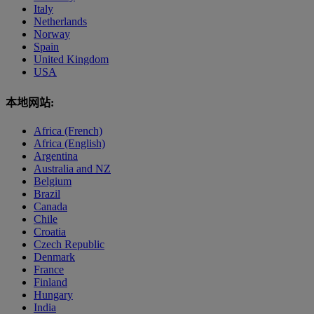
Italy
Netherlands
Norway
Spain
United Kingdom
USA
本地网站:
Africa (French)
Africa (English)
Argentina
Australia and NZ
Belgium
Brazil
Canada
Chile
Croatia
Czech Republic
Denmark
France
Finland
Hungary
India