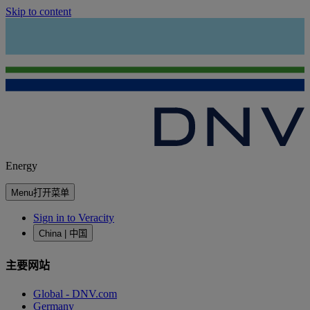
Skip to content
Energy
Menu
打开菜单
Sign in to Veracity
China | 中国
主要网站
Global - DNV.com
Germany