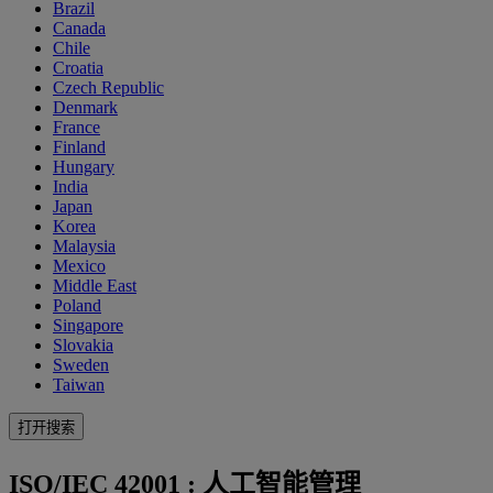
Brazil
Canada
Chile
Croatia
Czech Republic
Denmark
France
Finland
Hungary
India
Japan
Korea
Malaysia
Mexico
Middle East
Poland
Singapore
Slovakia
Sweden
Taiwan
打开搜索
ISO/IEC 42001 : 人工智能管理