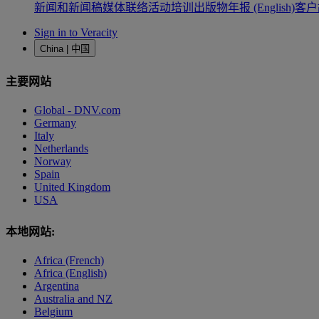
新闻和新闻稿
媒体联络
活动
培训
出版物
年报 (English)
客户
Sign in to Veracity
China | 中国
主要网站
Global - DNV.com
Germany
Italy
Netherlands
Norway
Spain
United Kingdom
USA
本地网站:
Africa (French)
Africa (English)
Argentina
Australia and NZ
Belgium