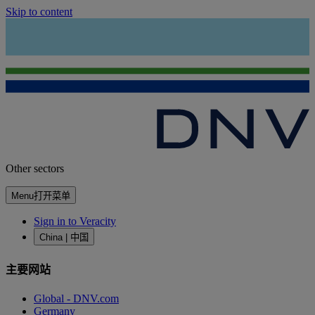
Skip to content
Other sectors
Menu
打开菜单
Sign in to Veracity
China | 中国
主要网站
Global - DNV.com
Germany