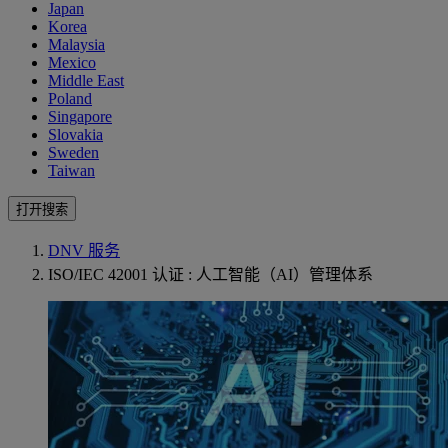
Japan
Korea
Malaysia
Mexico
Middle East
Poland
Singapore
Slovakia
Sweden
Taiwan
打开搜索
DNV 服务
ISO/IEC 42001 认证 : 人工智能（AI）管理体系