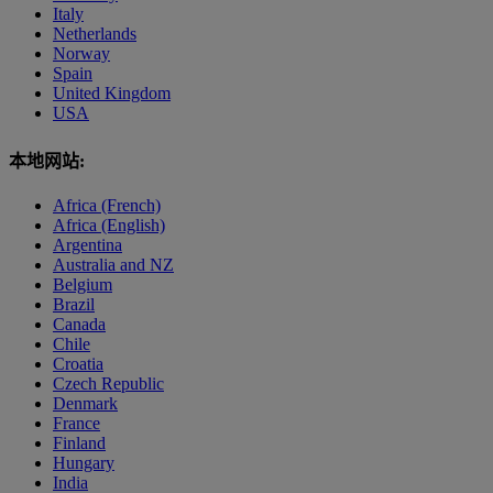
Italy
Netherlands
Norway
Spain
United Kingdom
USA
本地网站:
Africa (French)
Africa (English)
Argentina
Australia and NZ
Belgium
Brazil
Canada
Chile
Croatia
Czech Republic
Denmark
France
Finland
Hungary
India