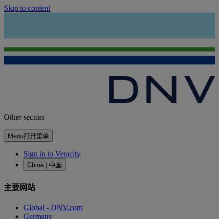
Skip to content
Other sectors
Menu
打开菜单
Sign in to Veracity
China | 中国
主要网站
Global - DNV.com
Germany