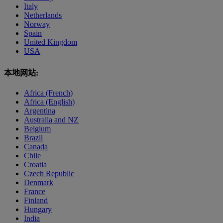
Italy
Netherlands
Norway
Spain
United Kingdom
USA
本地网站:
Africa (French)
Africa (English)
Argentina
Australia and NZ
Belgium
Brazil
Canada
Chile
Croatia
Czech Republic
Denmark
France
Finland
Hungary
India