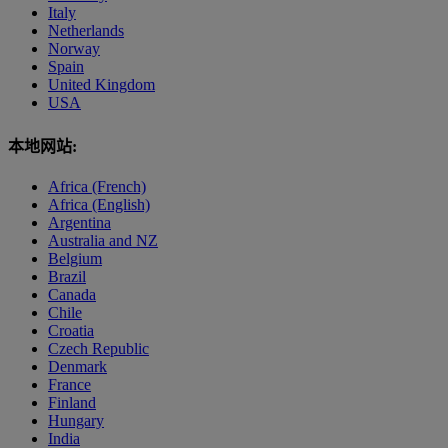
Italy
Netherlands
Norway
Spain
United Kingdom
USA
本地网站:
Africa (French)
Africa (English)
Argentina
Australia and NZ
Belgium
Brazil
Canada
Chile
Croatia
Czech Republic
Denmark
France
Finland
Hungary
India