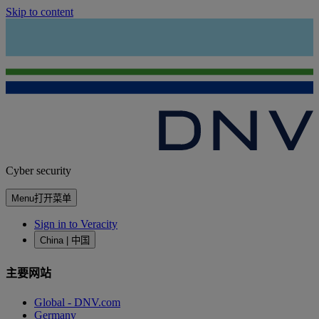
Skip to content
Cyber security
Menu
打开菜单
Sign in to Veracity
China | 中国
主要网站
Global - DNV.com
Germany