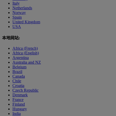
Italy
Netherlands
Norway
Spain
United Kingdom
USA
本地网站:
Africa (French)
Africa (English)
Argentina
Australia and NZ
Belgium
Brazil
Canada
Chile
Croatia
Czech Republic
Denmark
France
Finland
Hungary
India