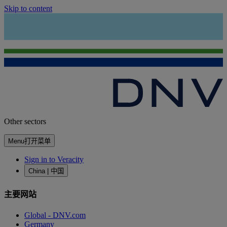
Skip to content
Other sectors
Menu
打开菜单
Sign in to Veracity
China | 中国
主要网站
Global - DNV.com
Germany