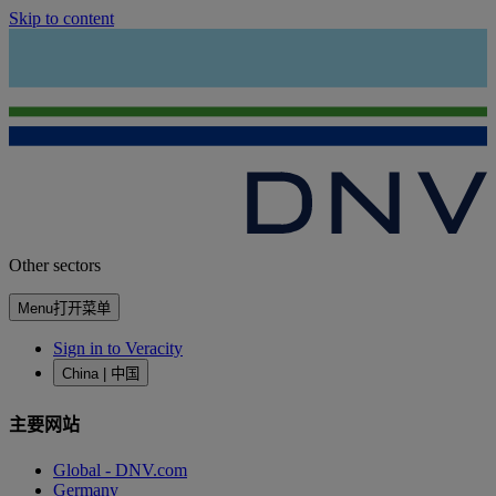
Skip to content
Other sectors
Menu
打开菜单
Sign in to Veracity
China | 中国
主要网站
Global - DNV.com
Germany