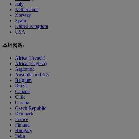
Italy
Netherlands
Norway
Spain
United Kingdom
USA
本地网站:
Africa (French)
Africa (English)
Argentina
Australia and NZ
Belgium
Brazil
Canada
Chile
Croatia
Czech Republic
Denmark
France
Finland
Hungary
India