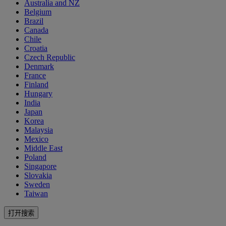
Australia and NZ
Belgium
Brazil
Canada
Chile
Croatia
Czech Republic
Denmark
France
Finland
Hungary
India
Japan
Korea
Malaysia
Mexico
Middle East
Poland
Singapore
Slovakia
Sweden
Taiwan
打开搜索