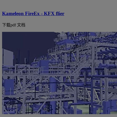
Kameleon FireEx - KFX flier
下载pdf 文档