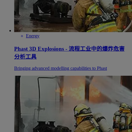
Energy
Phast 3D Explosions - 流程工业中的爆炸危害
分析工具
Bringing advanced modelling capabilities to Phast