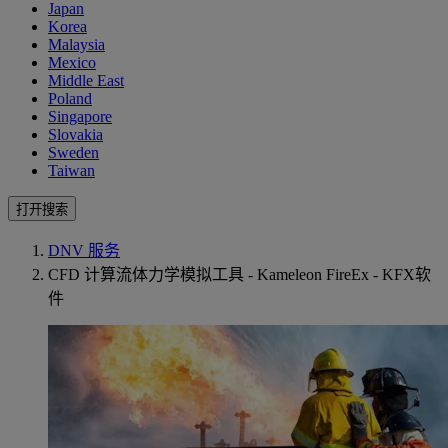
Japan
Korea
Malaysia
Mexico
Middle East
Poland
Singapore
Slovakia
Sweden
Taiwan
打开搜索
DNV 服务
CFD 计算流体力学模拟工具 - Kameleon FireEx - KFX软
件