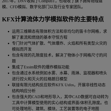
2017年，DNV收购了ComputIT，也吸收了旗下拥有物理建
模、CFD模拟、数字化部门以及行业专家团队。
KFX计算流体力学模拟软件的主要特点
运用三维瞬态有限体积方法和非均匀的笛卡尔网格，求
解了紊流和燃烧的基本守恒方程
专门针对气体扩散、气体爆炸、火焰和所有类型火灾的
模拟而开发
包含有效的孔隙度技术，解决了物体小于网格尺寸的问
题
集成了Exsim软件的爆炸模拟功能
包含通过水系统例如水雾、水幕、雨淋、监视器和喷头
进行控火和灭火的拉格朗日模型
联接有限元结构反应软件KFX Usfos，开展非线性动态
结构响应分析
包含强大的CAD和地形导入，其中CAD数据可自动转为
工具中计算模型使用的实心结构或界面/体积孔隙度。也
可处理地形、建筑、模块、工艺装置等的电子地图