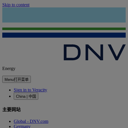
Skip to content
Energy
Menu
打开菜单
Sign in to Veracity
China | 中国
主要网站
Global - DNV.com
Germany