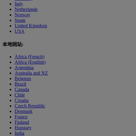
Italy
Netherlands
Norway
Spain
United Kingdom
USA
本地网站:
Africa (French)
Africa (English)
Argentina
Australia and NZ
Belgium
Brazil
Canada
Chile
Croatia
Czech Republic
Denmark
France
Finland
Hungary
India