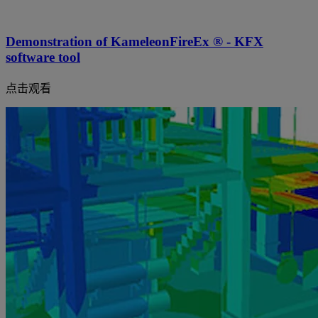
Demonstration of KameleonFireEx ® - KFX
software tool
点击观看