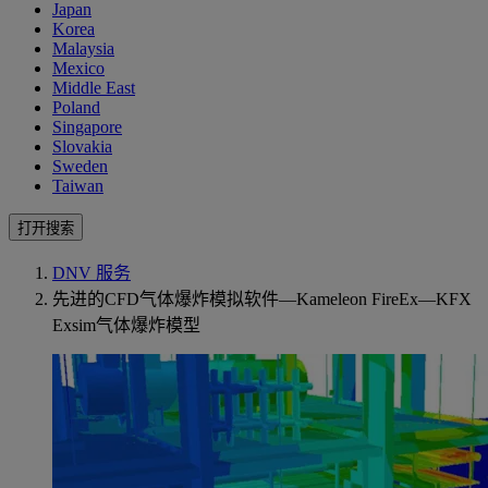
Japan
Korea
Malaysia
Mexico
Middle East
Poland
Singapore
Slovakia
Sweden
Taiwan
打开搜索
DNV 服务
先进的CFD气体爆炸模拟软件—Kameleon FireEx—KFX
Exsim气体爆炸模型