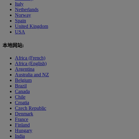
Italy
Netherlands
Norway
Spain
United Kingdom
USA
本地网站:
Africa (French)
Africa (English)
Argentina
Australia and NZ
Belgium
Brazil
Canada
Chile
Croatia
Czech Republic
Denmark
France
Finland
Hungary
India