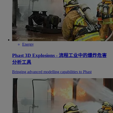
Energy
Phast 3D Explosions - 流程工业中的爆炸危害
分析工具
Bringing advanced modelling capabilities to Phast