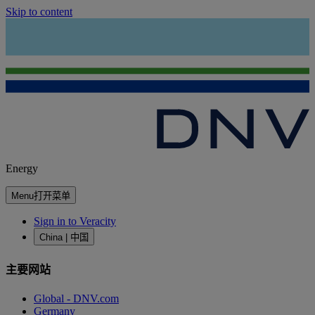
Skip to content
Energy
Menu
打开菜单
Sign in to Veracity
China | 中国
主要网站
Global - DNV.com
Germany