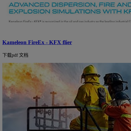
Kameleon FireEx - KFX flier
下载pdf 文档