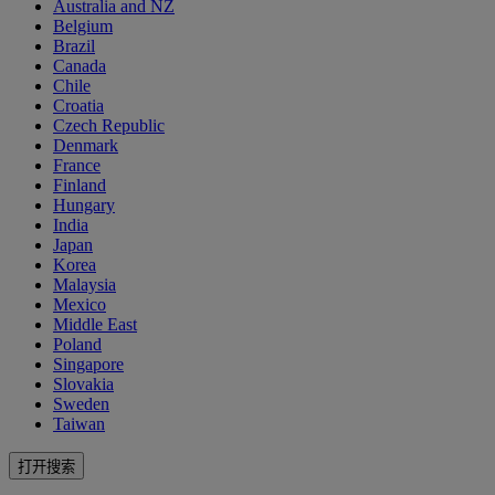
Australia and NZ
Belgium
Brazil
Canada
Chile
Croatia
Czech Republic
Denmark
France
Finland
Hungary
India
Japan
Korea
Malaysia
Mexico
Middle East
Poland
Singapore
Slovakia
Sweden
Taiwan
打开搜索