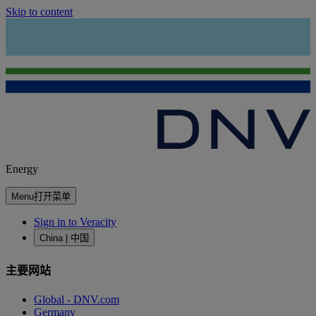
Skip to content
Energy
Menu
打开菜单
Sign in to Veracity
China | 中国
主要网站
Global - DNV.com
Germany