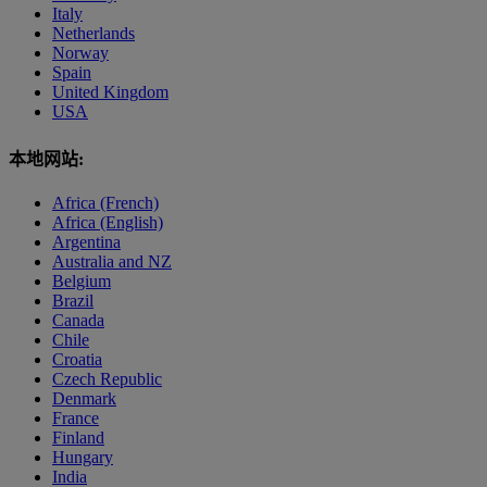
Italy
Netherlands
Norway
Spain
United Kingdom
USA
本地网站:
Africa (French)
Africa (English)
Argentina
Australia and NZ
Belgium
Brazil
Canada
Chile
Croatia
Czech Republic
Denmark
France
Finland
Hungary
India