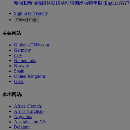
新闻和新闻稿
媒体联络
活动
培训
出版物
年报 (English)
客户
Sign in to Veracity
China | 中国
主要网站
Global - DNV.com
Germany
Italy
Netherlands
Norway
Spain
United Kingdom
USA
本地网站:
Africa (French)
Africa (English)
Argentina
Australia and NZ
Belgium