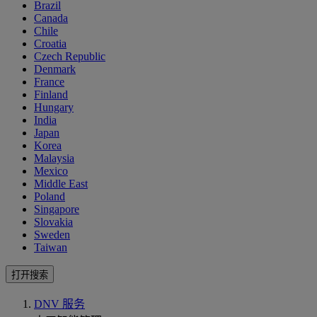
Brazil
Canada
Chile
Croatia
Czech Republic
Denmark
France
Finland
Hungary
India
Japan
Korea
Malaysia
Mexico
Middle East
Poland
Singapore
Slovakia
Sweden
Taiwan
打开搜索
DNV 服务