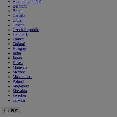
Australia and NZ
Belgium
Brazil
Canada
Chile
Croatia
Czech Republic
Denmark
France
Finland
Hungary
India
Japan
Korea
Malaysia
Mexico
Middle East
Poland
Singapore
Slovakia
Sweden
Taiwan
打开搜索