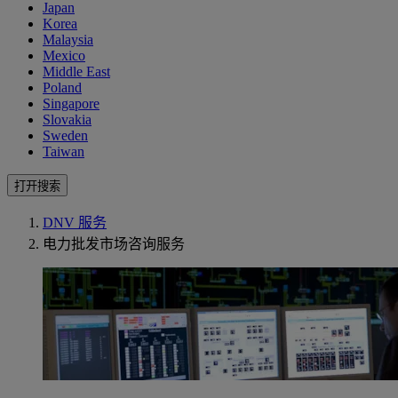
Japan
Korea
Malaysia
Mexico
Middle East
Poland
Singapore
Slovakia
Sweden
Taiwan
打开搜索
DNV 服务
电力批发市场咨询服务