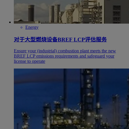
Energy
对于大型燃烧设备BREF LCP评估服务
Ensure your (industrial) combustion plant meets the new
BREF LCP emissions requirements and safeguard your
license to operate