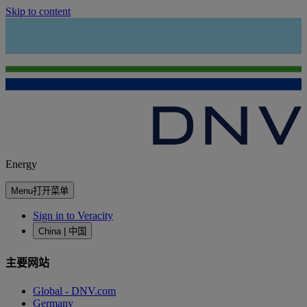
Skip to content
Energy
Menu
打开菜单
Sign in to Veracity
China | 中国
主要网站
Global - DNV.com
Germany