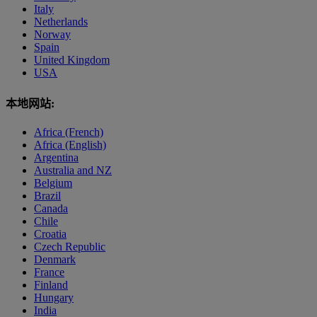
Italy
Netherlands
Norway
Spain
United Kingdom
USA
本地网站:
Africa (French)
Africa (English)
Argentina
Australia and NZ
Belgium
Brazil
Canada
Chile
Croatia
Czech Republic
Denmark
France
Finland
Hungary
India