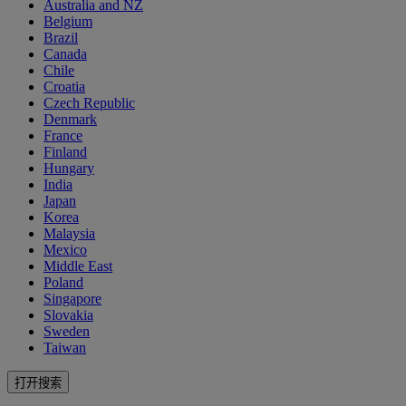
Australia and NZ
Belgium
Brazil
Canada
Chile
Croatia
Czech Republic
Denmark
France
Finland
Hungary
India
Japan
Korea
Malaysia
Mexico
Middle East
Poland
Singapore
Slovakia
Sweden
Taiwan
打开搜索