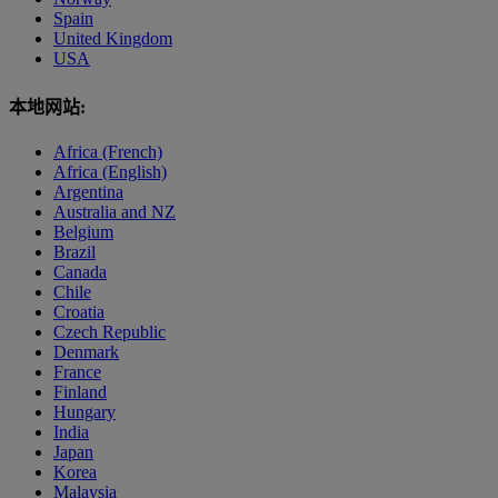
Spain
United Kingdom
USA
本地网站:
Africa (French)
Africa (English)
Argentina
Australia and NZ
Belgium
Brazil
Canada
Chile
Croatia
Czech Republic
Denmark
France
Finland
Hungary
India
Japan
Korea
Malaysia