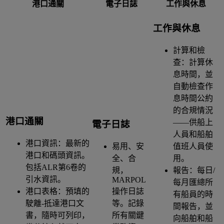
港口通關
電子日誌
工作與休息
工作與休息
計算和檢
查：計算休
息時間，並
自動檢查作
息時間公約
的合規情況
港口通關
——供船上
電子日誌
人員和船舶
港口資訊：最新的
易用、安
值班人員使
港口和碼頭資訊。
全、合
用。
包括ALR第6卷的
規，
報告：每日/
引水資訊。
MARPOL
每月匯總所
港口表格：預填的
操作日誌
有船員的時
駛離-抵達港口文
等。記錄
間報告，並
書，隨時可列印，
所有關鍵
向船舶和船