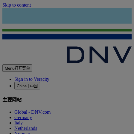
Skip to content
Menu
打开菜单
Sign in to Veracity
China | 中国
主要网站
Global - DNV.com
Germany
Italy
Netherlands
Norway