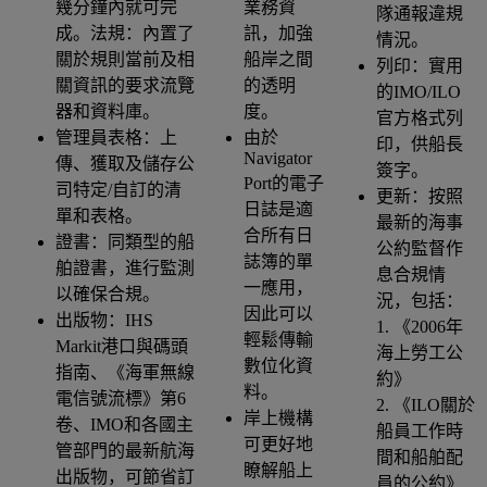
幾分鐘內就可完
業務資
隊通報違規
成。法規：內置了
訊，加強
情況。
關於規則當前及相
船岸之間
列印：實用
關資訊的要求流覽
的透明
的IMO/ILO
器和資料庫。
度。
官方格式列
管理員表格：上
由於
印，供船長
Navigator
傳、獲取及儲存公
簽字。
Port的電子
司特定/自訂的清
更新：按照
日誌是適
單和表格。
最新的海事
合所有日
證書：同類型的船
公約監督作
誌簿的單
舶證書，進行監測
息合規情
一應用，
以確保合規。
況，包括：
因此可以
出版物：IHS
1. 《2006年
輕鬆傳輸
Markit港口與碼頭
海上勞工公
數位化資
指南、《海軍無線
約》
料。
電信號流標》第6
2. 《ILO關於
岸上機構
卷、IMO和各國主
船員工作時
可更好地
管部門的最新航海
間和船舶配
瞭解船上
出版物，可節省訂
員的公約》