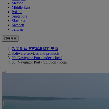
Mexico
Middle East
Poland
Singapore
Slovakia
Sweden
Taiwan
打开搜索
数字化解决方案与软件支持
Software services and products
00_Navigator Port - index - local
03_Navigator Port - Solution - local