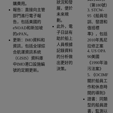
狀況和發
購費用。
（第180號）
展，便於
報告：直接向主管
3. STCW-
未來規
部門進行電子報
95《船員培
劃。
告，包括美國的
訓、發證和
此外，電
eNOAD和新加坡
值班標
子日誌有
的ePAN。
準》，包括
助於船上
更新：IMO資料和
2010年馬尼
人員根據
資訊，包括全球綜
拉修正案
記錄資料
4. US OPA
合航運資訊系統
的分析做
90美國
（GISIS）資料庫
出更好的
《1990年油
中IMO港口設施編
決策。
污法案》
號的定期更新。
5. 《OCIMF
關於船員工
作和休息時
間的導則》
證書：同類
型的船員證
書，監測以