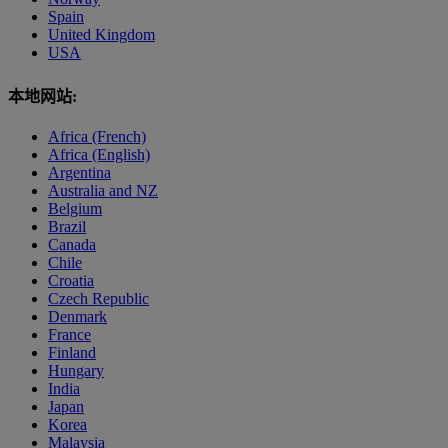
Spain
United Kingdom
USA
本地网站:
Africa (French)
Africa (English)
Argentina
Australia and NZ
Belgium
Brazil
Canada
Chile
Croatia
Czech Republic
Denmark
France
Finland
Hungary
India
Japan
Korea
Malaysia