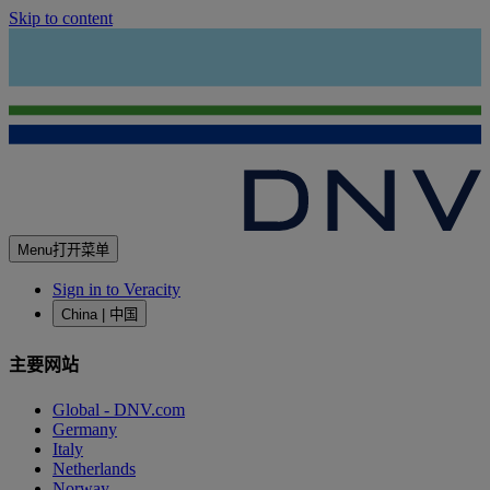
Skip to content
Menu
打开菜单
Sign in to Veracity
China | 中国
主要网站
Global - DNV.com
Germany
Italy
Netherlands
Norway