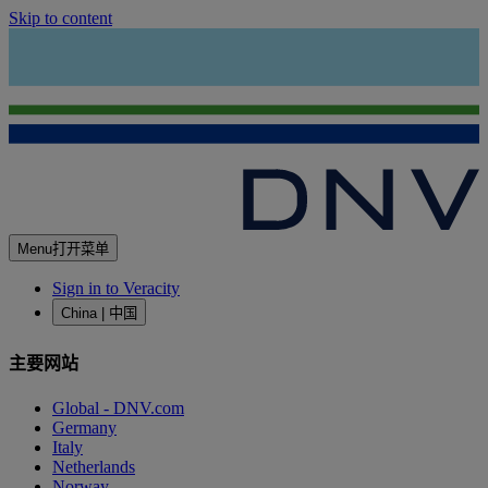
Skip to content
Menu
打开菜单
Sign in to Veracity
China | 中国
主要网站
Global - DNV.com
Germany
Italy
Netherlands
Norway