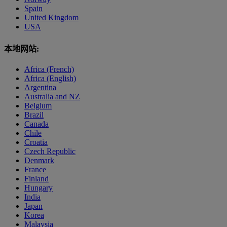
Spain
United Kingdom
USA
本地网站:
Africa (French)
Africa (English)
Argentina
Australia and NZ
Belgium
Brazil
Canada
Chile
Croatia
Czech Republic
Denmark
France
Finland
Hungary
India
Japan
Korea
Malaysia