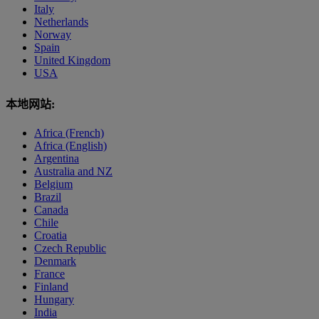
Italy
Netherlands
Norway
Spain
United Kingdom
USA
本地网站:
Africa (French)
Africa (English)
Argentina
Australia and NZ
Belgium
Brazil
Canada
Chile
Croatia
Czech Republic
Denmark
France
Finland
Hungary
India