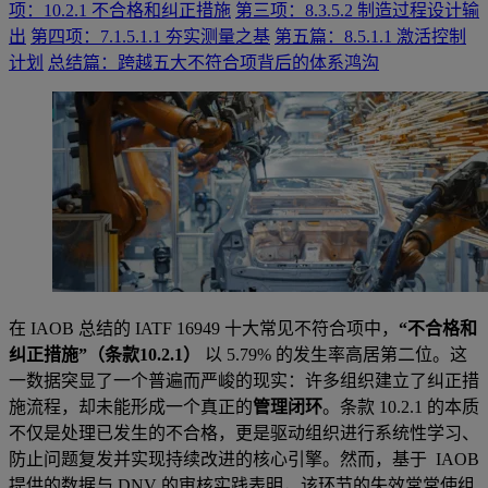
项：10.2.1 不合格和纠正措施
第三项：8.3.5.2 制造过程设计输
出
第四项：7.1.5.1.1 夯实测量之基
第五篇：8.5.1.1 激活控制
计划
总结篇：跨越五大不符合项背后的体系鸿沟
在 IAOB 总结的 IATF 16949 十大常见不符合项中，
“不合格和
纠正措施”（条款10.2.1）
以 5.79% 的发生率高居第二位。这
一数据突显了一个普遍而严峻的现实：许多组织建立了纠正措
施流程，却未能形成一个真正的
管理闭环
。条款 10.2.1 的本质
不仅是处理已发生的不合格，更是驱动组织进行系统性学习、
防止问题复发并实现持续改进的核心引擎。然而，基于 IAOB
提供的数据与 DNV 的审核实践表明，该环节的失效常常使组