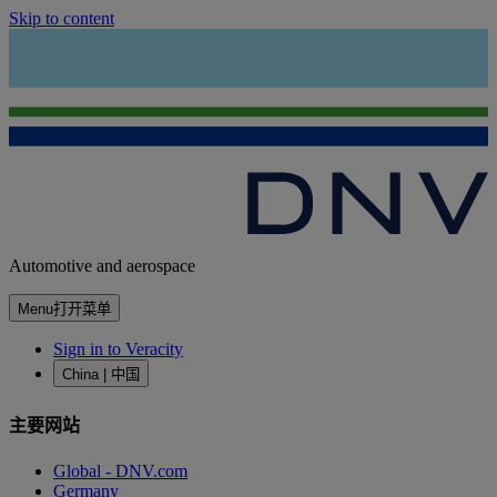
Skip to content
Automotive and aerospace
Menu
打开菜单
Sign in to Veracity
China | 中国
主要网站
Global - DNV.com
Germany