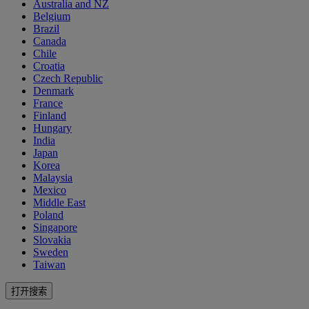
Australia and NZ
Belgium
Brazil
Canada
Chile
Croatia
Czech Republic
Denmark
France
Finland
Hungary
India
Japan
Korea
Malaysia
Mexico
Middle East
Poland
Singapore
Slovakia
Sweden
Taiwan
打开搜索