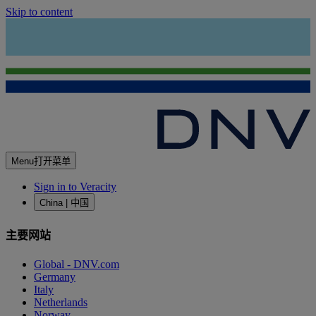
Skip to content
Menu
打开菜单
Sign in to Veracity
China | 中国
主要网站
Global - DNV.com
Germany
Italy
Netherlands
Norway