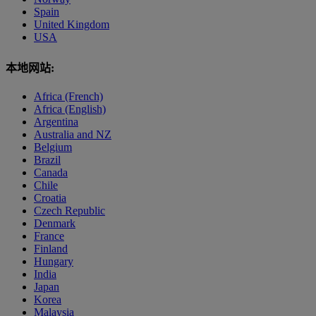
Spain
United Kingdom
USA
本地网站:
Africa (French)
Africa (English)
Argentina
Australia and NZ
Belgium
Brazil
Canada
Chile
Croatia
Czech Republic
Denmark
France
Finland
Hungary
India
Japan
Korea
Malaysia