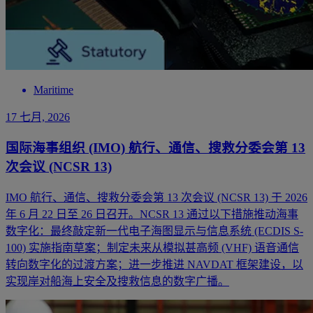
Maritime
17 七月, 2026
国际海事组织 (IMO) 航行、通信、搜救分委会第 13
次会议 (NCSR 13)
IMO 航行、通信、搜救分委会第 13 次会议 (NCSR 13) 于 2026
年 6 月 22 日至 26 日召开。NCSR 13 通过以下措施推动海事
数字化：最终敲定新一代电子海图显示与信息系统 (ECDIS S-
100) 实施指南草案；制定未来从模拟甚高频 (VHF) 语音通信
转向数字化的过渡方案；进一步推进 NAVDAT 框架建设，以
实现岸对船海上安全及搜救信息的数字广播。